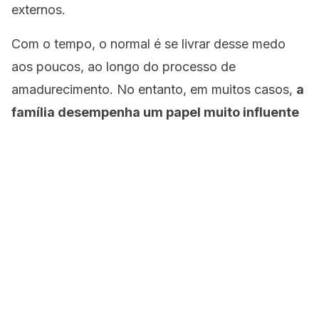
externos.
Com o tempo, o normal é se livrar desse medo
aos poucos, ao longo do processo de
amadurecimento. No entanto, em muitos casos,
a
família desempenha um papel muito influente
quando os papéis de apoio não são cumpridos ou
as metas de realização não são fortalecidas.
Desde a infância, a pessoa carrega uma
sensação de abandono, de estar
desprotegida, criando uma sensação de
vazio quando certos parâmetros são
atendidos.
Na idade adulta, essa situação pode levar a