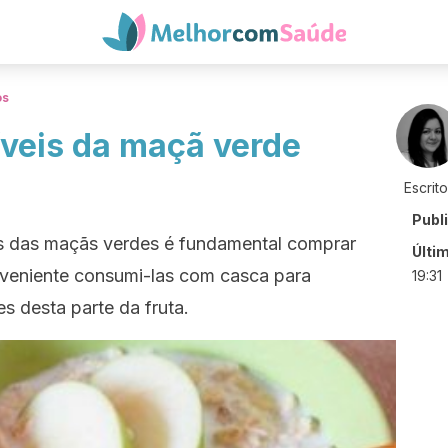
os
íveis da maçã verde
Escrit
Publ
os das maçãs verdes é fundamental comprar
Últi
nveniente consumi-las com casca para
19:31
s desta parte da fruta.